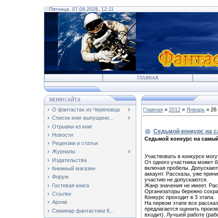
Пятница, 07.08.2026, 12:11
ГЛАВНАЯ
МЕНЮ САЙТА
О фантастах из Череповца
Главная
»
2012
»
Январь
»
26
Список книг выпущенн...
Отрывки из книг
Седьмой конкурс на 
Новости
Седьмой конкурс на самый
Рецензии и статьи
Журналы
Участвовать в конкурсе мог
Издательства
От одного участника может б
включая пробелы. Допускаютс
Книжный магазин
аккаунт. Рассказы, уже при
Форум
участию не допускаются.
Жанр значения не имеет. Рас
Гостевая книга
Организаторы бережно сохра
Ссылки
Конкурс проходит в 3 этапа.
Архив
На первом этапе все рассказ
предлагается оценить произв
Семинар фантастики К...
входит). Лучшей работе (раб