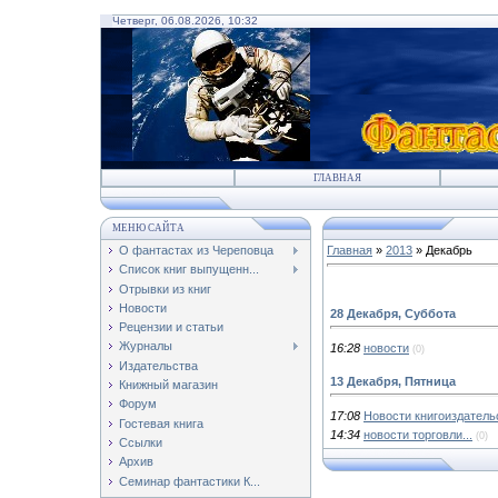
Четверг, 06.08.2026, 10:32
ГЛАВНАЯ
МЕНЮ САЙТА
О фантастах из Череповца
Главная
»
2013
»
Декабрь
Список книг выпущенн...
Отрывки из книг
Новости
28 Декабря, Суббота
Рецензии и статьи
Журналы
16:28
новости
(0)
Издательства
13 Декабря, Пятница
Книжный магазин
Форум
17:08
Новости книгоиздатель
Гостевая книга
14:34
новости торговли...
(0)
Ссылки
Архив
Семинар фантастики К...