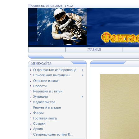
Суббота, 08.08.2026, 17:12
ГЛАВНАЯ
МЕНЮ САЙТА
О фантастах из Череповца
Список книг выпущенн...
Отрывки из книг
Новости
Рецензии и статьи
Журналы
Издательства
Книжный магазин
Форум
Гостевая книга
Ссылки
Архив
Семинар фантастики К...