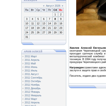
КАЛЕНДАРЬ
«
Август 2026
»
Пн
Вт
Ср
Чт
Пт
Сб
Вс
1
2
3
4
5
6
7
8
9
10
11
12
13
14
15
16
17
18
19
20
21
22
23
24
25
26
27
28
29
30
31
Хмелев Алексей Евгеньев
окончания Череповецкой ср
АРХИВ ЗАПИСЕЙ
проходил срочную службу в
2011 Март
металлургический комбинат 
техникум. В 1994 году получ
2011 Апрель
прокурора Череповецкого райо
2011 Май
2011 Июнь
Награжден:
грамотами адвок
заслуги в защите прав и своб
2011 Июль
2011 Август
Писатель, издано два худож
2011 Сентябрь
2011 Октябрь
2011 Ноябрь
2011 Декабрь
2012 Январь
2012 Февраль
2012 Март
2012 Апрель