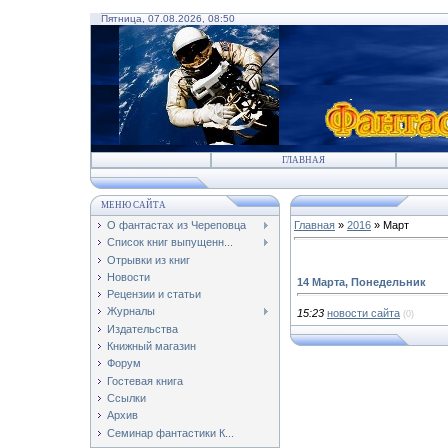
Пятница, 07.08.2026, 08:50
ГЛАВНАЯ
МЕНЮ САЙТА
О фантастах из Череповца
Главная
»
2016
»
Март
Список книг выпущенн...
Отрывки из книг
Новости
14 Марта, Понедельник
Рецензии и статьи
Журналы
15:23
новости сайта
(0)
Издательства
Книжный магазин
Форум
Гостевая книга
Ссылки
Архив
Семинар фантастики К...