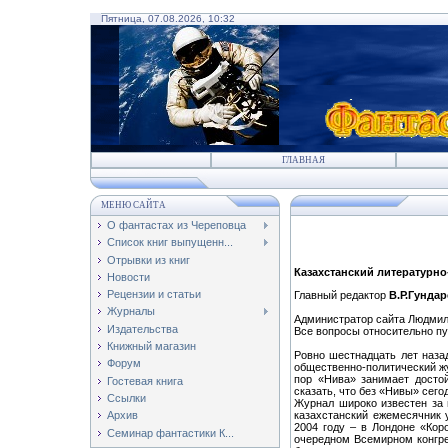
Пятница, 07.08.2026, 10:32
ГЛАВНАЯ
МЕНЮ САЙТА
О фантастах из Череповца
Список книг выпущенн...
Отрывки из книг
Казахстанский литературн
Новости
Рецензии и статьи
Главный редактор
В.Р.Гунда
Журналы
Администратор сайта Людмила
Издательства
Все вопросы относительно пу
Книжный магазин
Ровно шестнадцать лет наза
Форум
общественно-политический жу
пор «Нива» занимает достой
Гостевая книга
сказать, что без «Нивы» сег
Ссылки
Журнал широко известен за 
казахстанский ежемесячник 
Архив
2004 году – в Лондоне «Кор
Семинар фантастики К...
очередном Всемирном конгресс