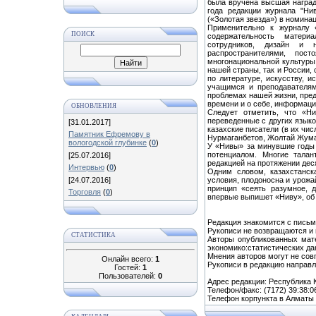
была вручена высшая награда
года редакции журнала "Н
(«Золотая звезда») в номина
Применительно к журналу 
ПОИСК
содержательность матери
сотрудников, дизайн и н
распространителями, пос
многонациональной культуры 
нашей страны, так и России,
по литературе, искусству, 
учащимся и преподавателям 
проблемах нашей жизни, пред
времени и о себе, информаци
ОБНОВЛЕНИЯ
Следует отметить, что «Н
переведенные с других языко
[31.01.2017]
казахские писатели (в их чи
Памятник Ефремову в
Нурмаганбетов, Жолтай Жумат
вологодской глубинке
(
0
)
У «Нивы» за минувшие годы
потенциалом. Многие талан
[25.07.2016]
редакцией на протяжении деся
Интервью
(
0
)
Одним словом, казахстанск
[24.07.2016]
условия, плодоносна и урожа
принцип «сеять разумное, д
Торговля
(
0
)
впервые выпишет «Ниву», об 
Редакция знакомится с письма
Рукописи не возвращаются и 
СТАТИСТИКА
Авторы опубликованных мате
экономико:статистических да
Мнения авторов могут не совп
Онлайн всего:
1
Рукописи в редакцию направл
Гостей:
1
Пользователей:
0
Адрес редакции: Республика Ка
Телефон/факс: (7172) 39:38:0
Телефон корпункта в Алматы (