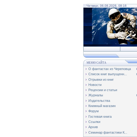
Четверг, 06.08.2026, 08:16
МЕНЮ САЙТА
О фантастах из Череповца
Список книг выпущенн...
Отрывки из книг
Новости
Рецензии и статьи
Журналы
Издательства
Книжный магазин
Форум
Гостевая книга
Ссылки
Архив
Семинар фантастики К...