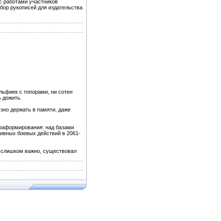
с работами участников
тбор рукописей для издательства
эльфиек с топорами, ни сотен
ь дожить.
зно держать в памяти, даже
рраформирования: над базами
ивных боевых действий в 2061-
 слишком важно, существовал