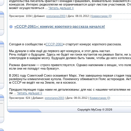
издательства писатель-фантаст Геннадий Прашкевич, внимательно знакомятся 
конкурсов. Интерес редколлегии не ограничивается шорт-листом участников. О
может осуществляться
...
Читать дальше »
Просмотров:
1034
|
Добавил:
pretorianes2003
|
Дата:
08.01.2012
|
Комментарии (0)
«СССР-2061»: конкурс короткого рассказа начался!
Сегодня в сообществе «
СССР-2061
» стартует конкурс короткого рассказа.
Мы думали о нём ещё до первого арт-конкурса, и этот день настал.
Речь пойдёт о будущем. Здесь не будет ни гонок мутантов на ржавых багги, ни 
электродов в каждом мозгу. Будущее должно быть таким, чтобы до него хотелос
Размах фантазии — строго приветствуется. Однако напомним о вещах, что поле
если они не попадут «на бумагу».
В 2061 году Советский Союз осваивает Марс. Уже завершена первая стадия те
развёрнуты климатические купола. Понемногу обживается Пояс астероидов. Акт
м СССР не ведёт ни на Земле, ни в космосе.
Предшествующие годы нами не детализованы: для нас с нашими читателями не
ли
...
Читать дальше »
Просмотров:
624
|
Добавил:
pretorianes2003
|
Дата:
08.01.2012
|
Комментарии (0)
Copyright MyCorp © 2026