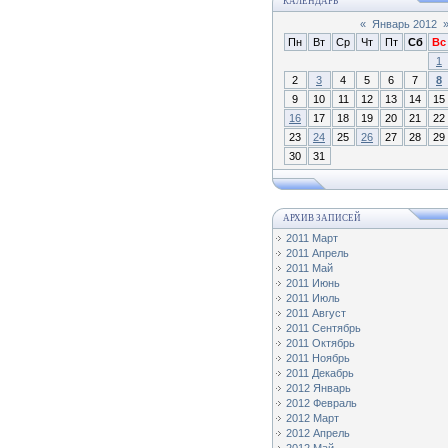
КАЛЕНДАРЬ
«
Январь 2012
Пн
Вт
Ср
Чт
Пт
Сб
Вс
1
2
3
4
5
6
7
8
9
10
11
12
13
14
15
16
17
18
19
20
21
22
23
24
25
26
27
28
29
30
31
АРХИВ ЗАПИСЕЙ
2011 Март
2011 Апрель
2011 Май
2011 Июнь
2011 Июль
2011 Август
2011 Сентябрь
2011 Октябрь
2011 Ноябрь
2011 Декабрь
2012 Январь
2012 Февраль
2012 Март
2012 Апрель