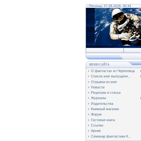
Пятница, 07.08.2026, 00:34
МЕНЮ САЙТА
О фантастах из Череповца
Список книг выпущенн...
Отрывки из книг
Новости
Рецензии и статьи
Журналы
Издательства
Книжный магазин
Форум
Гостевая книга
Ссылки
Архив
Семинар фантастики К...