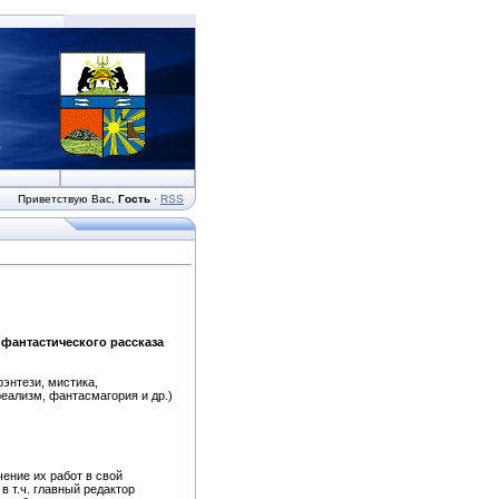
Приветствую Вас
,
Гость
·
RSS
фантастического рассказа
энтези, мистика,
реализм, фантасмагория и др.)
ение их работ в свой
в т.ч. главный редактор