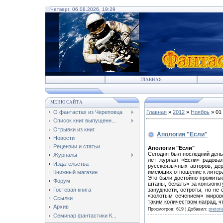
Четверг, 06.08.2026, 19:29
ГЛАВНАЯ
МЕНЮ САЙТА
О фантастах из Череповца
Главная
»
2012
»
Ноябрь
»
01
Список книг выпущенн...
Отрывки из книг
Апология "Если"
Новости
Рецензии и статьи
Апология "Если"
Сегодня был последний день
Журналы
лет журнал «Если» радова
Издательства
русскоязычных авторов, де
имеющих отношение к литер
Книжный магазин
Это были достойно прожитые
Форум
штаны, бежать» за конъюнкт
занудности, остроты, но не
Гостевая книга
«золотым сечением» мирово
Ссылки
таким количеством наград, ч
Архив
Просмотров:
619
|
Добавил:
pretor
Семинар фантастики К...